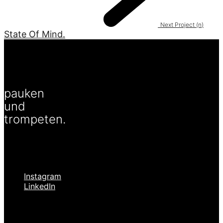
Next Project (n)
State Of Mind.
pauken
und
trompeten.
Hallo sagen
Instagram
LinkedIn
Kleingedrucktes